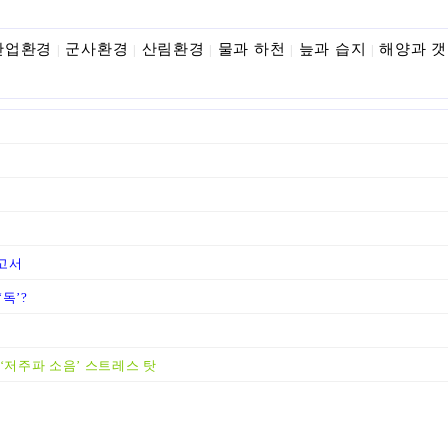
산업환경
군사환경
산림환경
물과 하천
늪과 습지
해양과 
|
|
|
|
|
고서
독’?
‘저주파 소음’ 스트레스 탓