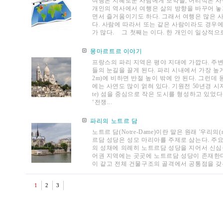
여행은 지혜로운 사람에게 보약을, 어리석은 사
개인의 역사에서 여행은 삶의 방향을 바꾸어 놓
면서 즐거움이기도 하다. 그래서 여행은 많은 
다. 사람에 따라서 또는 같은 사람이라도 경우에
가 많다. 그 첫째는 이다. 한 개인이 일상적으로
몽마르트르 이야기
프랑스의 파리 지역은 평야 지대에 가깝다. 주
들의 눈길을 끌게 된다. 파리 시내에서 가장 높게 
2m)에 비하면 반절 높이 밖에 안 된다. 그런
에는 사연도 많이 얽혀 있다. 기원전 50년경 
te) 섬을 중심으로 작은 도시를 형성하고 있었다
‘전쟁...
파리의 노트르 담
노트르 담(Notre-Dame)이란 말은 원래 '우리
르담 성당은 성모 마리아를 주제로 삼는다. 주
의 성채에 의례히 노트르담 성당을 지어서 신심
어권 지역에는 곳곳에 노트르담 성당이 존재한다
이 같고 전체 건물구조의 골격에서 공통점을 갖는
1
2
3