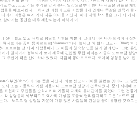
람에게 병을 준다. 여행은 하나의 사건이다. 시간과 공간과 사회의 일상적 한계
기도 하고, 크고 작은 추억을 남겨 준다. 일상으로부터 벗어나 새로운 것들을 체
사람들을 매료시킨다. 하지만 여행이 모든 사람들에게 언제나 똑같은 만족과 즐
 따라서 여행은 여러 가지 다른 의미를 지닌다. 이에 대해 학자들은 크게 세 가
 살아가는 공간은 매우 제한되는데 비하여 이 ...
변에 산이 별로 없고 대체로 평탄한 지형을 이룬다. 그래서 어쩌다가 언덕이나 산처
쳐다보이는 곳이 몽마르트르(Montmartre)다. 높다고 해 봤자 고도가 130m밖에 
데 몽마르트르는 전 세계 사람들에게 그 이름이 친숙할 만큼 널리 알려졌다. 그런 
시저에게 갈리아가 정복되어 로마 제국에 편입될 무렵 파리는 지금의 노트르담 성당이
. 그 주변에 작은 산이 하나 있었다. 지금의 몽마르트르다. 로마의 영향을 받게 된
의(notre) 부인(dame)'이라는 뜻을 지닌다. 바로 성모 마리아를 일컫는 것이다. 그
요 도시 또는 가톨릭의 거점 마을마다 노트르담 성당이 건축되었다. 중세 시대에 
을 표현하고 주민들을 순화시키며 가톨릭 교계와 유대관계를 맺었다. 그런 전통에
. 각 성당들이 세부적으로 역사와 개성을 조금씩 달리할지라도 모든 '노트르 담'
다. 노트르 담 성당들 가운데 가장 많은 사람들의 관심을 끌며 유명한 것으로는 파