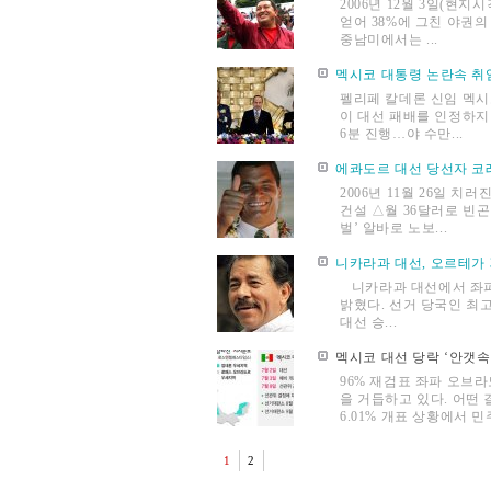
2006년 12월 3일(현
얻어 38%에 그친 야권
중남미에서는 ...
멕시코 대통령 논란속 취
펠리페 칼데론 신임 멕시
이 대선 패배를 인정하지
6분 진행…야 수만...
에콰도르 대선 당선자 코레
2006년 11월 26일 
건설 △월 36달러로 빈곤
벌’ 알바로 노보...
니카라과 대선, 오르테가 
니카라과 대선에서 좌파 
밝혔다. 선거 당국인 최고
대선 승...
멕시코 대선 당락 ‘안갯속
96% 재검표 좌파 오브
을 거듭하고 있다. 어떤 
6.01% 개표 상황에서 민
1
2