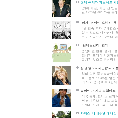
칠레 독재자 피노체트 사
[첫째 사진] 사망 전 입원
난 1973년 쿠데타를 통
‘좌파’ 남미에 오히려 ‘투
3년 연속 흑자·부채감소
있는 것으로 나타났다. 
무도 신경쓰지 않는다”며 “
‘텔레노벨라’ 인기
중남미판 한류 ‘텔레노벨라
전세계 드라마 시청자들을
합쳐진 것으로 중남미와 스
집권 중도좌파연합의 미첼레
칠레 집권 중도좌파연합의 
득표율로 46.5%를 얻
의 독재 종식 이후 4번째 
볼리비아 에보 모랄레스 
미국 공세, 안데스 선거
서 좌파후보인 에보 모랄
모랄레스 개인과 그의 정당 
차베스, 베네수엘라 대선 압