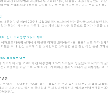
지시각) 치러진 베네수엘라 대선에서 우고 차베스(52) 대통령이 3선에 성공했다. 이날
의 마누엘 곤살레스(54) 후보를 압도적 차이로 누를 것으로 보인다고 주요 외신들
임
코 대통령(가운데)이 2006년 12월 2일 멕시코시티에 있는 군사학교에서 열린 행
 않아 혼란이 계속되는 가운데, 그는 지난 1일 의사당 뒷문으로 들어가 야유를 받
아, 반미·좌파성향 ‘제2의 차베스’
치러진 에콰도르 대통령 선거에서 당선된 라파엘 코레아(43) 를 ‘포퓰리스트 좌파 경
 지원금 두 배 인상 △부패 척결 △시민혁명 △대통령 월급 절반 삭감 등을 그가 
38% 득표율로 당선
지도자 다니엘 오르테가 전 대통령이 38%의 득표율로 당선됐다고 니카라과 선거 당
선거위원회는 이날 오후 약 91% 개표가 이뤄진 결과 오르테가 전 대통령은 38.
’ 혼돈
라도르 앞서 ... 칼데론은 “승리” 강조…폭력시위 우려 멕시코 대선이 재검표 과정
결과가 나오더라고 멕시코 국내외에 큰 파장이 예상된다. 멕시코 연방선관위는 2006
주혁명당(...