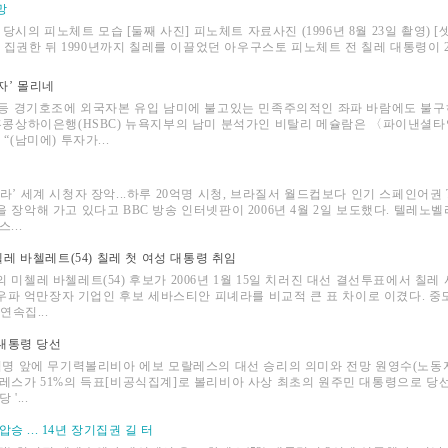
망
 당시의 피노체트 모습 [둘째 사진] 피노체트 자료사진 (1996년 8월 23일 촬영) 
해 집권한 뒤 1990년까지 칠레를 이끌었던 아우구스토 피노체트 전 칠레 대통령이 200
자’ 몰리네
 등 경기호조에 외국자본 유입 남미에 불고있는 민족주의적인 좌파 바람에도 불구
홍콩상하이은행(HSBC) 뉴욕지부의 남미 분석가인 비탈리 메슐람은 〈파이낸셜타
(남미에) 투자가...
’ 세계 시청자 장악...하루 20억명 시청, 브라질서 월드컵보다 인기 스페인어권
 장악해 가고 있다고 BBC 방송 인터넷판이 2006년 4월 2일 보도했다. 텔레노
...
 바첼레트(54) 칠레 첫 여성 대통령 취임
미첼레 바첼레트(54) 후보가 2006년 1월 15일 치러진 대선 결선투표에서 칠레 
은 우파 억만장자 기업인 후보 세바스티안 피녜라를 비교적 큰 표 차이로 이겼다. 
연속집...
대통령 당선
혁명 앞에 무기력볼리비아 에보 모랄레스의 대선 승리의 의미와 전망 원영수(노동자의힘
레스가 51%의 득표[비공식집계]로 볼리비아 사상 최초의 원주민 대통령으로 당
'...
승 ... 14년 장기집권 길 터