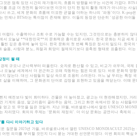
그것은 멈춰 있던 시간의 재가동이자, 흐름의 방향을 바꾸는 사건에 가깝다. BTS
의미를 조금 더 천천히 들여다보면 이것이 단지 한 팀의 활동 재개가 아니라는 사
 다시 쓰고, 세계 문화의 흐름에 미묘한 균열을 더하는 하나의 ‘파동’이다. K-pop
는 언제나 BTS라는 특이점이 존재해 왔다. 이들의 등장은 단순히 ‘성공한 아이돌 .
 어렵다. 수출액이나 조회 수로 가늠할 수는 있지만, 그것만으로는 충분하지 않다
점에서 오늘날 **대한민국**의 문화력은 흥미로운 사례다. 한국 문화는 지금 세계
 훨씬 깊은 층위에 놓여 있다. 한국 문화의 첫 번째 특징은 정서의 밀도다. 한국의
 슬픔, 사랑과 분노, 좌절과 희망이 절제되기보다 응축된 형태로 표출된다. 이는 오
감정이 될 때
 경제 규모나 군사력부터 떠올린다. 숫자로 환산할 수 있고, 비교가 쉬우며, 국제
나 오늘날 세계에서 더 은근하고 오래 작동하는 힘은 따로 있다. 바로 문화적 영향
하지 않는다. 대신 사람들의 일상 속으로 조용히 스며든다. 어느 날 우리는 특정 
 삶을 이해하며, 그 문화권의 단어로 감정을 표현하고 있음을 깨닫는다. 이때 문화
어쩐지 예전보다 빛이 희미하다. 건물은 더 높아졌고, 광고는 더 현란해졌지만, 거
 건 기계의 음성, 알고리즘이 골라주는 음악, 그리고 화면 속에서만 웃는 사람들이
얻고 또 무엇을 잃은 것일까. 지난 10월, 바르셀로나에서 열린 UNESCO MONDIA
 자리였다. 회의의 주제는 ‘문화의 재정의’. 더 이상 문화는 공연이나 축제의 ...
화’를 다시 이야기하고 있다
새로운 질문들 2025년 가을, 바르셀로나에서 열린 UNESCO MONDIACULT 202
에 어떤 의미를 부여할 것인지 다시 묻는 거대한 선언문이었다. 이번 회의의 핵심 